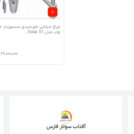
چراغ خیابا
وات مدل Solar St
...
28,000,000
آفتاب سولار فارس