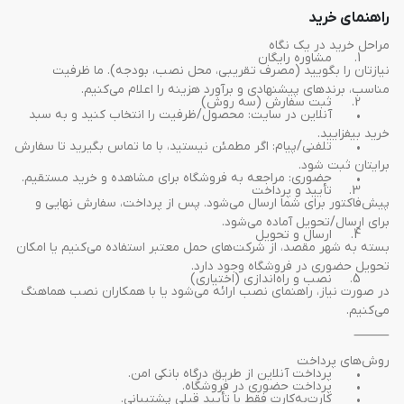
راهنمای خرید
مراحل خرید در یک نگاه
	1.	مشاوره رایگان
نیازتان را بگویید (مصرف تقریبی، محل نصب، بودجه). ما ظرفیت 
مناسب، برندهای پیشنهادی و برآورد هزینه را اعلام می‌کنیم.
	2.	ثبت سفارش (سه روش)
	•	آنلاین در سایت: محصول/ظرفیت را انتخاب کنید و به سبد 
خرید بیفزایید.
	•	تلفنی/پیام: اگر مطمئن نیستید، با ما تماس بگیرید تا سفارش 
برایتان ثبت شود.
	•	حضوری: مراجعه به فروشگاه برای مشاهده و خرید مستقیم.
	3.	تأیید و پرداخت
پیش‌فاکتور برای شما ارسال می‌شود. پس از پرداخت، سفارش نهایی و 
برای ارسال/تحویل آماده می‌شود.
	4.	ارسال و تحویل
بسته به شهر مقصد، از شرکت‌های حمل معتبر استفاده می‌کنیم یا امکان 
تحویل حضوری در فروشگاه وجود دارد.
	5.	نصب و راه‌اندازی (اختیاری)
در صورت نیاز، راهنمای نصب ارائه می‌شود یا با همکاران نصب هماهنگ 
می‌کنیم.
⸻
روش‌های پرداخت
	•	پرداخت آنلاین از طریق درگاه بانکی امن.
	•	پرداخت حضوری در فروشگاه.
	•	کارت‌به‌کارت فقط با تأیید قبلی پشتیبانی.