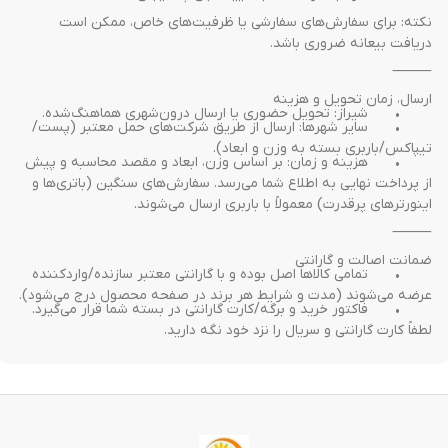
نکته: برای سفارش‌های سفارشی یا ظرفیت‌های خاص، ممکن است 
دریافت بیعانه ضروری باشد.
⸻
ارسال، زمان تحویل و هزینه
	•	شیراز: تحویل حضوری یا ارسال درون‌شهری هماهنگ‌شده.
	•	سایر شهرها: ارسال از طریق شرکت‌های حمل معتبر (پست/
تیپاکس/باربری بسته به وزن و ابعاد).
	•	هزینه و زمان: بر اساس وزن، ابعاد و مقصد محاسبه و پیش 
از پرداخت نهایی به اطلاع شما می‌رسد. سفارش‌های سنگین (باتری‌ها و 
اینورترهای پرقدرت) معمولاً با باربری ارسال می‌شوند.
⸻
ضمانت اصالت و گارانتی
	•	تمامی کالاها اصل بوده و با گارانتی معتبر سازنده/واردکننده 
عرضه می‌شوند (مدت و شرایط هر برند در صفحه محصول درج می‌شود).
	•	فاکتور خرید و برگه/کارت گارانتی در بسته شما قرار می‌گیرد. 
لطفاً کارت گارانتی و سریال را نزد خود نگه دارید.