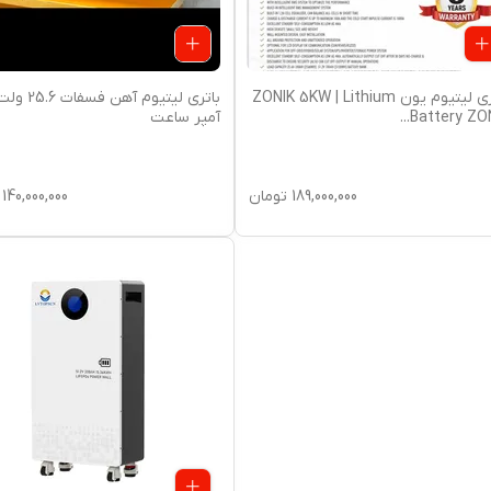
باتری لیتیوم یون ZONIK 5KW | Lithium
Battery ZO
...
آمپر ساعت
189,000,000
تومان
140,000,000