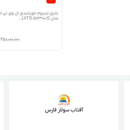
باتری لیتیوم خورشیدی ال وی تی 
مدل LVTS-512300-G
...
450,000,000
آفتاب سولار فارس