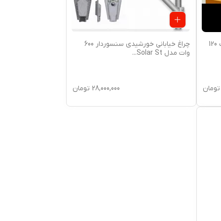
باتری لیتیوم آهن فسفات 25.6 ولت 120
چراغ خیابانی خورشیدی سنسوردار 600
وات مدل Solar St
...
تومان
28,000,000
تومان