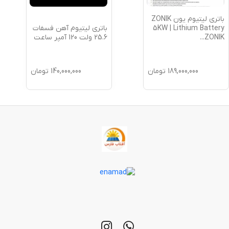
باتری لیتیوم یون ZONIK
باتری لیتیوم آهن فسفات
5KW | Lithium Battery
25.6 ولت 120 آمپر ساعت
...
ZONIK
189,000,000
تومان
140,000,000
تومان